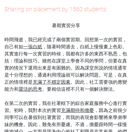
Sharing on placement by 1560 students:
暑期實習分享
時間飛逝，我已經完成了兩個實習期。回
想第一次的實習，
自己有如
一張白紙
，隨著時間過去，白紙上慢慢畫上色彩。
其實進行每一次實習的時候，我都有許多的東西不熟悉，包
括：理論和技巧。雖然在課堂上學會不同的學問，但要在真
實的情況下運用出來是有困難的。因為課堂所說的情境通常
是十分理想的，通過利用理論就可以解決問題。可是，在真
正的情境裡是
充滿了不穩定因素
。因此，社工需要強的應變
能力和
靈活的思考
。要相信這裡不只有一個解決辦法。
在第二次的實習，我在社署轄下的綜合家庭服務中心進行實
習。初時，我對本次的實習
充滿期待和擔憂
，因為之前很少
同學可以在暑假到社署實習，而我的表現會影響將來學弟學
妹的機會。因此，難免有所憂慮。不過，擔憂跟時間一樣慢
慢地減少。一方面是因為中心的社工和職員非常有善，他們