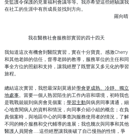
受監護令保護的皃童福利會議等等。我亦希望這些經驗讓我
在社工的生涯中有所成長並找到方向。
羅向晴
我在醫務社會服務部實習的四十四天
我知道這次有機會到醫院實習，實在十分寶貴。感激Cherry
和其他老師的信任，督導老師的教導，服務單位的主任和同
事全方位的照顧和支持，讓我經歷了既豐富又多元化的學習
旅程。
總結這次實習，我想最深刻莫過於
學會更成熟、冷靜、獨立
地處事
。當要一個人熟習陌生的工作內容和環境，初時我也
是戰戰兢兢到病房會見個案；
學習主動
與病房同事溝通，細
心地查閱病人的資料和情況，向同事介紹小組的概念；在負
責個案時，與地區中心的同事查詢服務使用者的情況，了解
不同的轉介服務和交代輔導的進展；我也幾次與同事和其他
醫護人員開會……這些經歷讓我衝破了自己慢熱的性情，爭