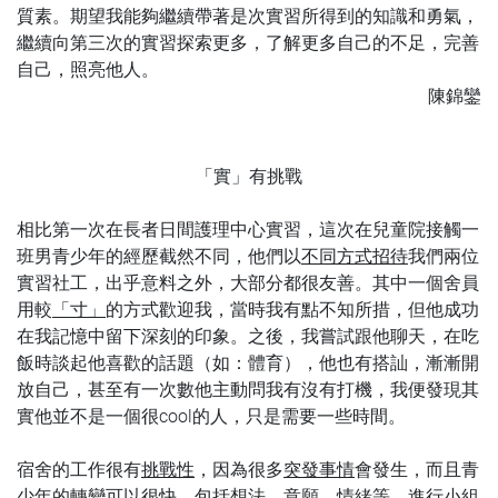
質素。期望我能夠繼續帶著是次實習所得到的知識和勇氣，
繼續向第三次的實習探索更多，了解更多自己的不足，完善
自己，照亮他人。
陳錦鑾
「實」有挑戰
相比第一次在長者日間護理中心實習，這次在兒童院接觸一
班男青少年的經歷截然不同，他們以
不同方式招待
我們兩位
實習社工，出乎意料之外，大部分都很友善。其中一個舍員
用較
「寸」
的方式歡迎我，當時我有點不知所措，但他成功
在我記憶中留下深刻的印象。之後，我嘗試跟他聊天，在吃
飯時談起他喜歡的話題（如：體育），他也有搭訕，漸漸開
放自己，甚至有一次數他主動問我有沒有打機，我便發現其
實他並不是一個很cool的人，只是需要一些時間。
宿舍的工作很有
挑戰性
，因為很多
突發事情
會發生，而且青
少年的轉變可以很快，包括想法、意願、情緒等。進行小組