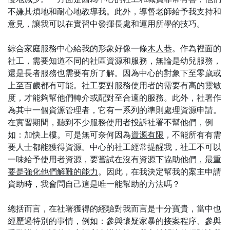
不嫌其煩地和耐心地教導我。此外，導督老師給予我支持和
意見，讓我可以在實習中發揮長處和運用所學的技巧。
綜合家庭服務中心給我的形象好像一條
木人巷
。作為裡面的
社工，需要知道不同的社區資源和服務，無論是幼兒服務，
還是長者服務也需要有所了解。因為中心的對象下至零歲或
上至百歲都有可能。社工要對服務使用者的需要有高的靈敏
度，才能夠幫他們轉介或配對至合適的服務。此外，社署作
為其中一個資源管理者，它有一系列的準則處理資源申請。
在實習期間，聽到不少服務使用者投訴社署不幫他們，例
如：加快上樓。可是無可奈何因為
資源有限
，不能所有有需
要人士都能獲得資源。中心的社工經常提醒我，社工不可以
一味給予使用者資源，要
嘗試在沒有資源下協助他們，最重
要是強化他們解難的能力
。因此，在我決定幫我的案主申請
資助時，我會問自己這是唯一能幫助的方法嗎？
總括而言，在社署獲得的經驗對我而言是十分寶貴，當中也
經歷過特別的事情，例如：參與懷疑家暴的接案程序、參與