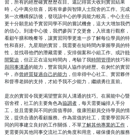
習，所有的經歷確實歷歷在目。還記得當天收到實習結果
時，心中萬分欣喜，因有幸參與智障人士院舍的工作。完成
第一次機構探訪後，發現該中心的學員能力較高，中心主任
更十分願意給予實習同學不同的嘗試機會，這大大增加我們
的信心。到達中心後，我們參與了交更會，入班進行觀察，
看顧午膳和晚餐等，讓實習同學更進一步了解每位學員的特
性和喜好。九星期的實習，我需要在短時間內掌握學員的特
性，並找尋他們的潛藏需要，安排個案和小組工作。或許
時
間緊迫
，但正正在這短時間內，考驗了我
時間管理
的技巧和
與同事溝通
的能力，豐富我與人協作的經歷。在匆忙的實習
中，亦
曾經質疑過自己的能力
，但幸得中心社工、實習夥伴
和督導老師的支持，才給予我不少能力，繼續勇往直前。
是次的實習令我更渴望豐富與人溝通的技巧。在展能中心暨
宿舍裡，社工的主要角色為
協調者
，每天需要編排人手分
工，並且需要與不同的當值導師、復康照顧員交待學員的情
況，提供合適的看顧服務。作為當值的社工，需要學習與不
同的同事建立良好的工作關係，不單
了解其他專業的工作
，
更需要與其他同事交流社工的角度和用意，確保優良的服務