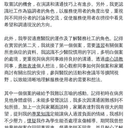
取嘗試的機會，在演講和溝通技巧上有進步。另外，我更認
識社工作為協調者的角色，以服務使用者的角度出發，重視
與不同持分者的討論和交流，促使服務使用者在徬徨中看見
希望和調適現況的方向。
此外，我學習適應醫院的運作及了解醫務社工的角色。記得
在實習的第二天，我就接了第一個個案，需要
溫習
有關個案
所患病症的資料。我認識不少醫院慣用的字詞，多明白個案
的處境，更重視與病房同事維持良好的溝通。透過
虛心請教
同事，
勇敢表達
個人想法，留心觀察同事如何與個案和家屬
商討有關出院的安排，參與醫院的活動和會議等等擴闊視
野，以致能清晰地理解服務使用者的需要和想法。
其中一個個案的確給予我難以言喻的感動。記得初時在病房
見他身體虛弱，未能多發聲說話，我多次因溝通困難感到不
知所措。加上一次與家屬面談時，家屬表達對我有很大的期
望，提到我的
專業知識
定能讓病人過渡負面的情緒，我感到
不少壓力，
懷疑
我作為學生能否處理哀傷輔導。期間我曾想
放棄把個案交回同事跟進，督導老師不同意，並且耐心了解