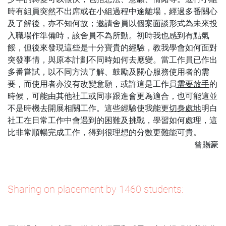
時有組員突然不出席或在小組過程中途離場，經過多番關心
及了解後，亦不知何故；邀請舍員以個案面談形式為未來投
入職場作準備時，該舍員不為所動。初時我也感到有點氣
餒，但後來發現這些是十分寶貴的經驗，教我學會如何面對
突發事情，與原本計劃不同時如何去應變。當工作員已作出
多番嘗試，以不同方法了解、鼓勵及關心服務使用者的需
要，而使用者亦沒有改變意願，或許這是工作員
需要放手
的
時候，可能由其他社工或同事跟進會更為適合，也可能這並
不是時機去開展相關工作。這些經驗使我能更
切身處地
明白
社工在日常工作中會遇到的困難及挑戰，學習如何處理，這
比非常順暢完成工作，得到很理想的分數更難能可貴。
曾賜豪
Sharing on placement by 1460 students: