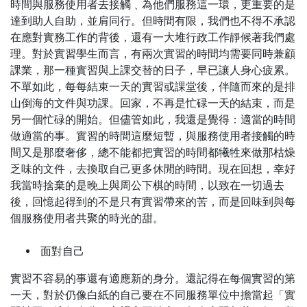
時間與服務使用者去接觸﹑為他們服務這一環，更重要的是
達到助人自助，並肩同行。但時間有限，我們也不得不承認
在應對實務工作的背後，還有一大堆行政工作靜候著我們處
理。對於實習學生而言，有兩次實習的時間均需要同時兼顧
課業，那一種實習與上課交替的日子，早已讓人身心疲累。
不單如此，每每結束一天的實習或課堂後，伴隨而來的是排
山倒海的文件與功課。回家，不再是忙碌一天的結束，而是
另一個忙碌的開始。但儘管如此，我還是覺得：適當的時間
做適當的事。實習的時間這麼短暫，與服務使用者接觸的時
間又是那麼奢侈，總不能都把實習的時間都犧牲來做那枯燥
乏味的文件，去換取自己更多休閒的時間。現在回想，幸好
我當時捨棄的是晚上與周公下棋的時間，以致在一切過去
後，回憶起得到的不是只有實習帶來的苦，而是回味到與每
個服務使用者共聚的時光的甜。
面對自己
實習不容易的事還有適應新的身分。還記得在每個實習的第
一天，對於仍像白紙的自己要在不同服務單位中擔當起「實