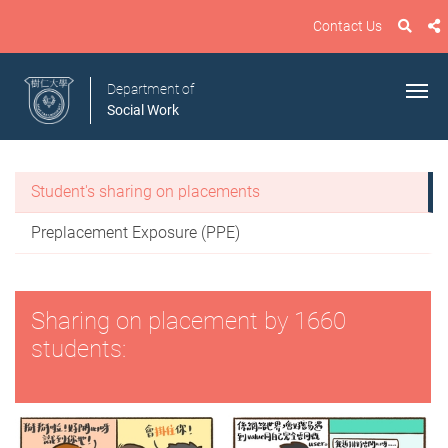
Contact Us
Department of
Social Work
Student's sharing on placements
Preplacement Exposure (PPE)
Sharing on placement by 1660
students: