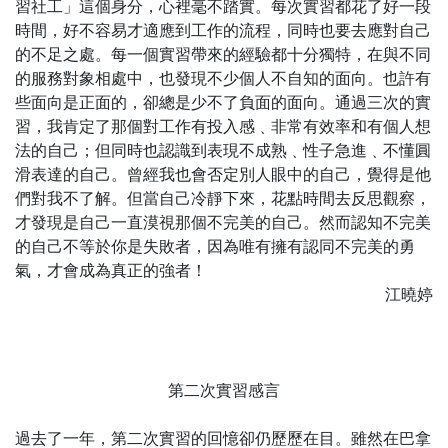
習社工」這個身分，心裡毫不踏實。每次實習都花了好一段
時間，好不容易才適應到工作的流程，同時也要去應對自己
的不足之處。每一個實習帶來的經驗都十分獨特，在與不同
的服務對象相處中，也發現不少個人不自知的面向。也許有
些面向是正面的，卻總是少不了負面的面向。通過三次的實
習，我肯定了那個對工作有投入感﹑非常有效率和有個人想
法的自己；但同時也認識到表現不成熟﹑性子急進﹑不懂圓
滑表達的自己。曾經我也會否定別人眼中的自己，覺得是他
們對我不了解。但當自己冷靜下來，花點時間去反思觀察，
才發現是自己一直漠視那個不完美的自己。然而認知不完美
的自己不等於你是失敗者，因為唯有擁有認同不完美的勇
氣，才會成為真正的強者！
江曉婷
第二次實習感言
過去了一年，第二次實習的回憶卻仍歷歷在目。雖然在巴拿