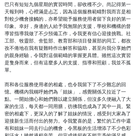
巴只有短短九個星期的實習時間，卻收穫不少。尚記得第一
天報到時，心裡滿是忐忑，因為這個服務範疇對我而言是相
對較少機會接觸的，亦希望能予服務使用者留下良好的第一
印象。幸好，身邊的人給予我無限的支援，學校和機構的督
導皆指導我做了不少預備工作，令我更有信心迎接挑戰。社
工部、牧靈部、舍監部、教育部和項目發展部的同工，都孜
孜不倦地在我有疑難時作出解答和協助，甚至向我分享她們
的親身經驗，令我對這個範疇的掌握更具體。雖然這次實習
是隻身而來，但有這麼多人的支援、指導和照顧，我並不孤
單。
而和各位服務使用者的相處，也令我留下了不少難忘的回
憶。機構內我稱呼她們為「姐妹」，感覺關係又拉近了一
點。一開始擔心和她們難以建立關係，但沒多久便融入了大
家的生活，每天都一同用膳，彷彿我也成為了其中一員。緊
密的相處下，更深入的了解了姐妹的情況，感受到大家為了
迎接新生活而付出的努力。令我驚喜的是，繁忙的工作中還
有和姐妹一同去行山的機會，令黑板的生活增添了不少色彩
和汗水！雖然過程辛苦，但完成後卻有不能言予的滿足感，